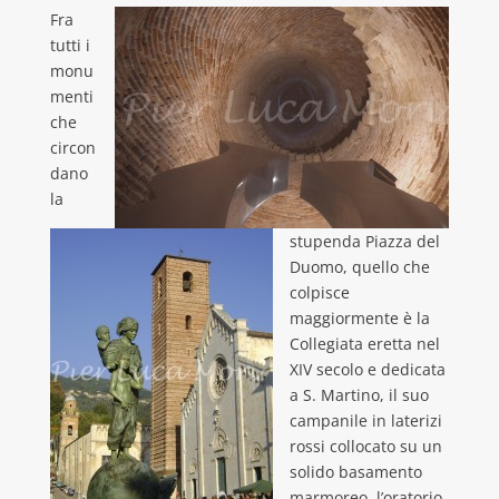
Fra
tutti i
monu
menti
che
circon
dano
la
stupenda Piazza del
Duomo, quello che
colpisce
maggiormente è la
Collegiata eretta nel
XIV secolo e dedicata
a S. Martino, il suo
campanile in laterizi
rossi collocato su un
solido basamento
marmoreo, l’oratorio