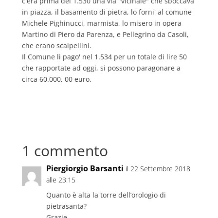
c'era prima del 1.530 una via "vicinale" che sboccava
in piazza, il basamento di pietra, lo forni' al comune
Michele Pighinucci, marmista, lo misero in opera
Martino di Piero da Parenza, e Pellegrino da Casoli,
che erano scalpellini.
Il Comune li pago' nel 1.534 per un totale di lire 50
che rapportate ad oggi, si possono paragonare a
circa 60.000, 00 euro.
1 commento
Piergiorgio Barsanti
il 22 Settembre 2018
alle 23:15
Quanto è alta la torre dell’orologio di
pietrasanta?
Grazie