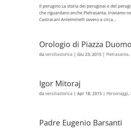
Il perugino La storia dei peruginai e del perug
che riguardano anche Pietrasanta, troviamo negl
Castracani Antelminelli ovvero a circa...
Orologio di Piazza Duom
da
versiliastorica
|
Giu 23, 2015
|
Pietrasanta
,
Igor Mitoraj
da
versiliastorica
|
Apr 18, 2015
|
Personaggi
,
Padre Eugenio Barsanti