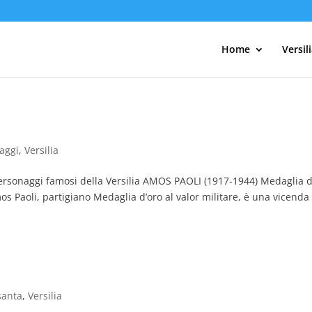
Home
Versil
aggi
,
Versilia
Personaggi famosi della Versilia AMOS PAOLI (1917-1944) Medaglia 
mos Paoli, partigiano Medaglia d’oro al valor militare, è una vicenda
santa
,
Versilia