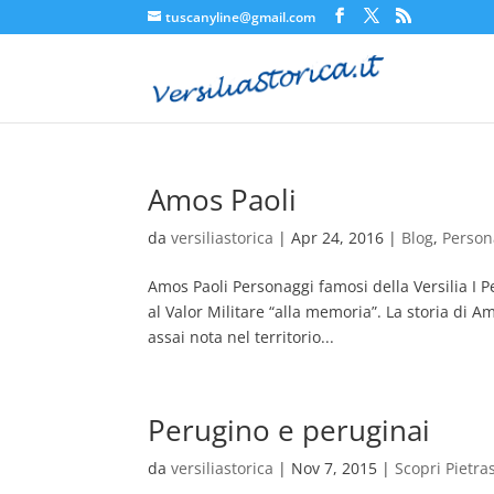
tuscanyline@gmail.com
Amos Paoli
da
versiliastorica
|
Apr 24, 2016
|
Blog
,
Person
Amos Paoli Personaggi famosi della Versilia I 
al Valor Militare “alla memoria”. La storia di A
assai nota nel territorio...
Perugino e peruginai
da
versiliastorica
|
Nov 7, 2015
|
Scopri Pietra