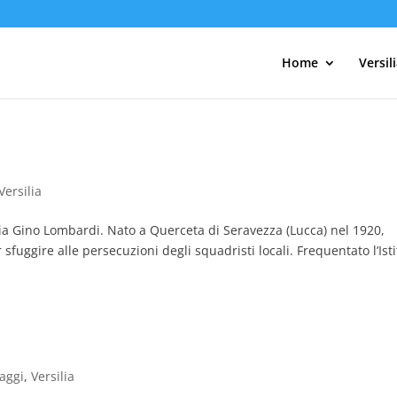
Home
Versil
Versilia
ia Gino Lombardi. Nato a Querceta di Seravezza (Lucca) nel 1920,
 sfuggire alle persecuzioni degli squadristi locali. Frequentato l’Ist
aggi
,
Versilia