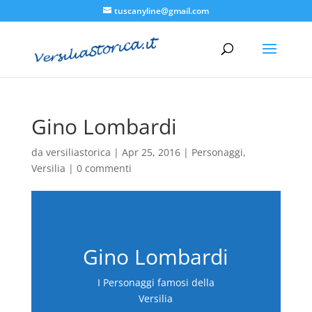
tuscanyline@gmail.com
Gino Lombardi
da
versiliastorica
|
Apr 25, 2016
|
Personaggi
,
Versilia
|
0 commenti
Gino Lombardi
I Personaggi famosi della
Versilia