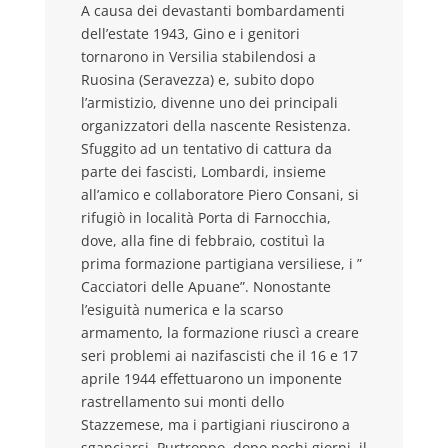
A causa dei devastanti bombardamenti
dell’estate 1943, Gino e i genitori
tornarono in Versilia stabilendosi a
Ruosina (Seravezza) e, subito dopo
l’armistizio, divenne uno dei principali
organizzatori della nascente Resistenza.
Sfuggito ad un tentativo di cattura da
parte dei fascisti, Lombardi, insieme
all’amico e collaboratore Piero Consani, si
rifugiò in località Porta di Farnocchia,
dove, alla fine di febbraio, costituì la
prima formazione partigiana versiliese, i ”
Cacciatori delle Apuane”. Nonostante
l’esiguità numerica e la scarso
armamento, la formazione riuscì a creare
seri problemi ai nazifascisti che il 16 e 17
aprile 1944 effettuarono un imponente
rastrellamento sui monti dello
Stazzemese, ma i partigiani riuscirono a
sganciarsi. Purtroppo, dopo pochi giorni, il