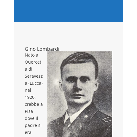
Gino Lombardi.
Nato a
Quercet
a di
Seravezz
a (Lucca)
nel
1920,
crebbe a
Pisa
dove il
padre si
era